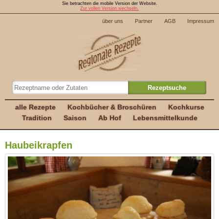
Sie betrachten die mobile Version der Website.
Zur vollen Version wechseln.
über uns
Partner
AGB
Impressum
alle Rezepte
Kochbücher & Broschüren
Kochkurse
Tradition
Saison
Ab Hof
Lebensmittelkunde
Haubeikrapfen