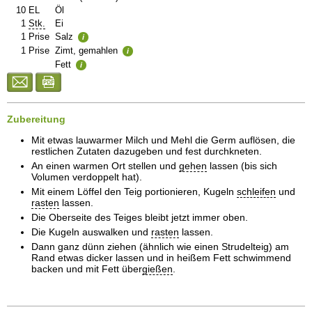
10
EL
Öl
1
Stk.
Ei
1
Prise
Salz
i
1
Prise
Zimt, gemahlen
i
Fett
i
Zubereitung
Mit etwas lauwarmer Milch und Mehl die Germ auflösen, die
restlichen Zutaten dazugeben und fest durchkneten.
An einen warmen Ort stellen und
gehen
lassen (bis sich
Volumen verdoppelt hat).
Mit einem Löffel den Teig portionieren, Kugeln
schleifen
und
rasten
lassen.
Die Oberseite des Teiges bleibt jetzt immer oben.
Die Kugeln auswalken und
rasten
lassen.
Dann ganz dünn ziehen (ähnlich wie einen Strudelteig) am
Rand etwas dicker lassen und in heißem Fett schwimmend
backen und mit Fett über
gießen
.