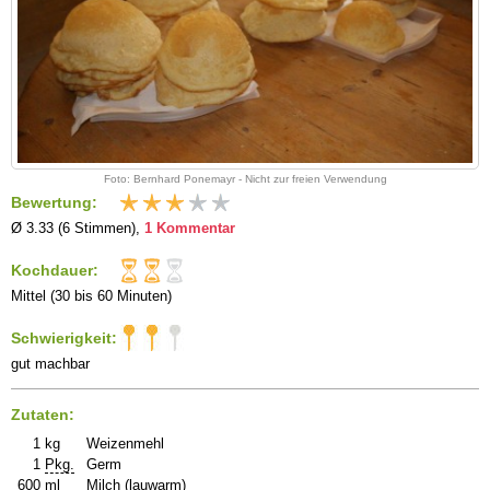
Foto: Bernhard Ponemayr - Nicht zur freien Verwendung
Bewertung:
Ø 3.33 (6 Stimmen),
1 Kommentar
Kochdauer:
Mittel (30 bis 60 Minuten)
Schwierigkeit:
gut machbar
Zutaten:
1
kg
Weizenmehl
1
Pkg.
Germ
600
ml
Milch (lauwarm)