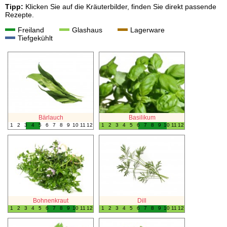
Tipp:
Klicken Sie auf die Kräuterbilder, finden Sie direkt passende
Rezepte.
Freiland
Glashaus
Lagerware
Tiefgekühlt
Bärlauch
Basilikum
1
2
3
4
5
6
7
8
9
10
11
12
1
2
3
4
5
6
7
8
9
10
11
12
Bohnenkraut
Dill
1
2
3
4
5
6
7
8
9
10
11
12
1
2
3
4
5
6
7
8
9
10
11
12