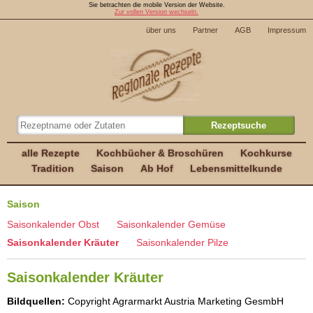
Sie betrachten die mobile Version der Website.
Zur vollen Version wechseln.
über uns
Partner
AGB
Impressum
alle Rezepte
Kochbücher & Broschüren
Kochkurse
Tradition
Saison
Ab Hof
Lebensmittelkunde
Saison
Saisonkalender Obst
Saisonkalender Gemüse
Saisonkalender Kräuter
Saisonkalender Pilze
Saisonkalender Kräuter
Bildquellen:
Copyright Agrarmarkt Austria Marketing GesmbH