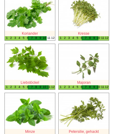
Koriander
Kresse
1
2
3
4
5
6
7
8
9
10
11
12
1
2
3
4
5
6
7
8
9
10
11
12
Liebstöckel
Majoran
1
2
3
4
5
6
7
8
9
10
11
12
1
2
3
4
5
6
7
8
9
10
11
12
Minze
Petersilie, gehackt