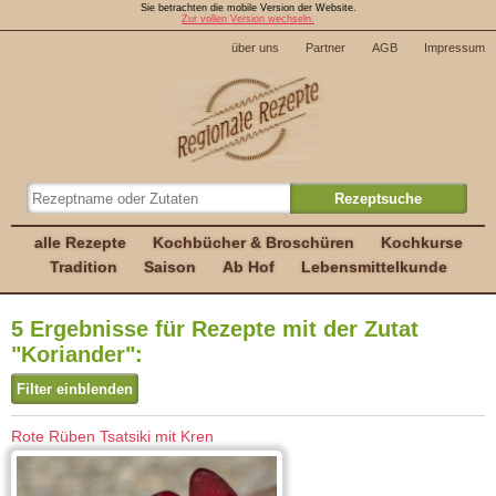
Sie betrachten die mobile Version der Website.
Zur vollen Version wechseln.
über uns
Partner
AGB
Impressum
alle Rezepte
Kochbücher & Broschüren
Kochkurse
Tradition
Saison
Ab Hof
Lebensmittelkunde
5 Ergebnisse für Rezepte mit der Zutat
"Koriander":
Filter einblenden
Rote Rüben Tsatsiki mit Kren