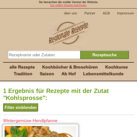
Sie betrachten die mobile Version der Website.
Zur vollen Version wechseln.
über uns
Partner
AGB
Impressum
alle Rezepte
Kochbücher & Broschüren
Kochkurse
Tradition
Saison
Ab Hof
Lebensmittelkunde
1 Ergebnis für Rezepte mit der Zutat
"Kohlsprosse":
Filter einblenden
Wintergemüse-Hendlpfanne