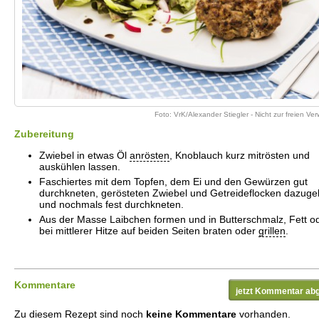
Foto: VrK/Alexander Stiegler - Nicht zur freien V
Zubereitung
Zwiebel in etwas Öl
anrösten
, Knoblauch kurz mitrösten und
auskühlen lassen.
Faschiertes mit dem Topfen, dem Ei und den Gewürzen gut
durchkneten, gerösteten Zwiebel und Getreideflocken dazug
und nochmals fest durchkneten.
Aus der Masse Laibchen formen und in Butterschmalz, Fett o
bei mittlerer Hitze auf beiden Seiten braten oder
grillen
.
Kommentare
jetzt Kommentar ab
Zu diesem Rezept sind noch
keine Kommentare
vorhanden.