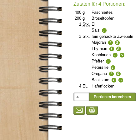
Zutaten für 4 Portionen:
400
g
Faschiertes
200
g
Bröseltopfen
1
Stk.
Ei
Salz
i
3
Stk.
fein gehackte Zwiebeln
Majoran
i
S
Thymian
i
S
Knoblauch
i
S
Pfeffer
i
Petersilie
i
Oregano
i
S
Basilikum
i
S
4
EL
Haferflocken