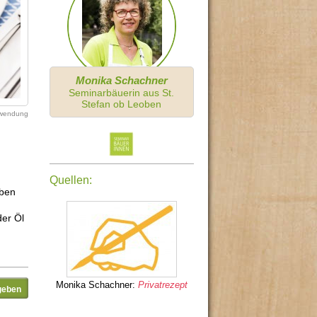
Monika Schachner
Seminarbäuerin aus St.
Stefan ob Leoben
erwendung
Quellen:
eben
der Öl
Monika Schachner:
Privatrezept
geben