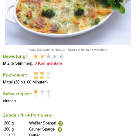
Foto: Elisabeth Heidegger - Nicht zur freien Verwendung
Bewertung:
Ø 2 (6 Stimmen),
0 Kommentare
Kochdauer:
Mittel (30 bis 60 Minuten)
Schwierigkeit:
einfach
Zutaten für 4 Portionen:
200
g
Weißer Spargel
S
200
g
Grüner Spargel
S
1
EL
Butter