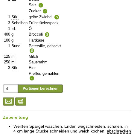
Salz
i
Zucker
i
1
Stk.
gelbe Zwiebel
S
3
Scheiben
Frühstücksspeck
1
EL
Öl
400
g
Broccoli
S
100
g
Hartkäse
1
Bund
Petersilie, gehackt
S
125
ml
Milch
250
ml
Sauerrahm
3
Stk.
Eier
Pfeffer, gemahlen
i
Zubereitung
Weißen Spargel waschen, Enden wegschneiden, schälen, in
4 cm lange Stücke schneiden und weich kochen,
abschrecken