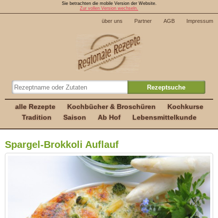
Sie betrachten die mobile Version der Website.
Zur vollen Version wechseln.
über uns
Partner
AGB
Impressum
alle Rezepte
Kochbücher & Broschüren
Kochkurse
Tradition
Saison
Ab Hof
Lebensmittelkunde
Spargel-Brokkoli Auflauf