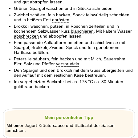
und gut abtropfen lassen.
Grünen Spargel waschen und in Stücke schneiden.
Zwiebel schälen, fein hacken, Speck feinwürfelig schneiden
und in heißem Fett
anrösten
.
Brokkoli waschen, putzen, in Röschen zerteilen und in
kochendem Salzwasser kurz
blanchieren
. Mit kaltem Wasser
abschrecken
und abtropfen lassen.
Eine passende Auflaufform befetten und schichtweise mit
Spargel, Brokkoli, Zwiebel-Speck und fein geriebenem
Hartkäse befüllen.
Petersilie säubern, fein hacken und mit Milch, Sauerrahm,
Eier, Salz und Pfeffer
ver
sprudel
n
.
Den Spargel und den Brokkoli mit dem Guss über
gießen
und
den Auflauf mit dem restlichen Käse bestreuen.
Im vorgeheizten Backrohr bei ca. 175 °C ca. 30 Minuten
goldbraun backen.
Mein persönlicher Tipp
Mit einer Jogurt-Kräutersauce und Blattsalat der Saison
anrichten.