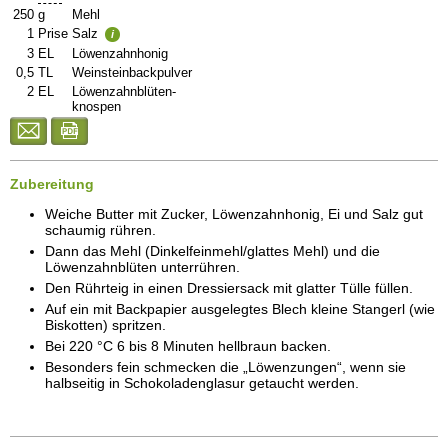
250
g
Mehl
1
Prise
Salz
i
3
EL
Löwenzahnhonig
0,5
TL
Weinsteinbackpulver
2
EL
Löwenzahnblüten-
knospen
Zubereitung
Weiche Butter mit Zucker, Löwenzahnhonig, Ei und Salz gut
schaumig rühren.
Dann das Mehl (Dinkelfeinmehl/glattes Mehl) und die
Löwenzahnblüten unterrühren.
Den Rührteig in einen Dressiersack mit glatter Tülle füllen.
Auf ein mit Backpapier ausgelegtes Blech kleine Stangerl (wie
Biskotten) spritzen.
Bei 220 °C 6 bis 8 Minuten hellbraun backen.
Besonders fein schmecken die „Löwenzungen“, wenn sie
halbseitig in Schokoladenglasur getaucht werden.