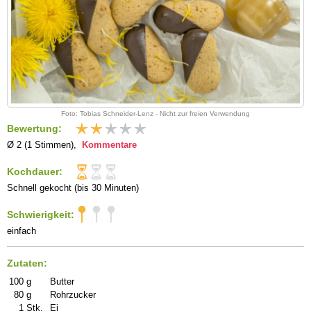
Foto: Tobias Schneider-Lenz - Nicht zur freien Verwendung
Bewertung:
Ø 2 (1 Stimmen),
Kommentare
Kochdauer:
Schnell gekocht (bis 30 Minuten)
Schwierigkeit:
einfach
Zutaten:
100
g
Butter
80
g
Rohrzucker
1
Stk.
Ei