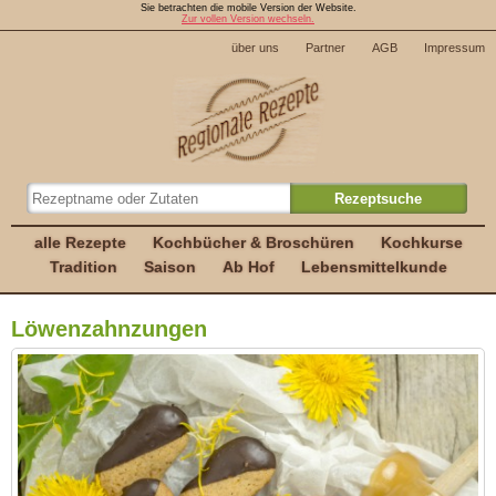
Sie betrachten die mobile Version der Website.
Zur vollen Version wechseln.
über uns
Partner
AGB
Impressum
alle Rezepte
Kochbücher & Broschüren
Kochkurse
Tradition
Saison
Ab Hof
Lebensmittelkunde
Löwenzahnzungen