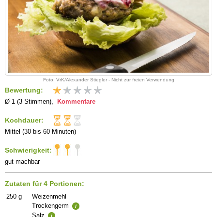
Foto: VrK/Alexander Stiegler - Nicht zur freien Verwendung
Bewertung:
Ø 1 (3 Stimmen),
Kommentare
Kochdauer:
Mittel (30 bis 60 Minuten)
Schwierigkeit:
gut machbar
Zutaten für 4 Portionen:
250
g
Weizenmehl
Trockengerm
i
Salz
i