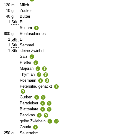
120
ml
Milch
10
g
Zucker
40
g
Butter
1
Stk.
Ei
Sesam
i
800
g
Rehfaschiertes
1
Stk.
Ei
1
Stk.
Semmel
1
Stk.
kleine Zwiebel
Salz
i
Pfeffer
i
Majoran
i
S
Thymian
i
S
Rosmarin
i
S
Petersilie, gehackt
i
S
Gurken
i
S
Paradeiser
i
S
Blattsalate
i
S
Paprikas
i
S
gelbe Zwiebeln
i
S
Gouda
i
250
g
Sauerrahm