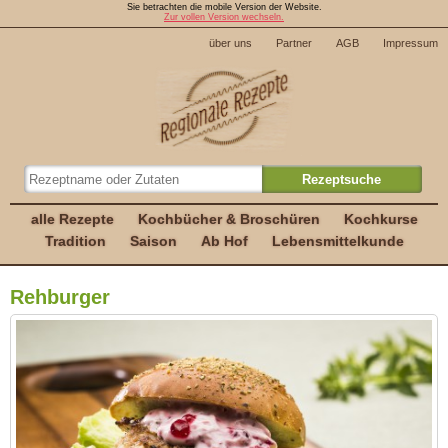
Sie betrachten die mobile Version der Website.
Zur vollen Version wechseln.
über uns
Partner
AGB
Impressum
alle Rezepte
Kochbücher & Broschüren
Kochkurse
Tradition
Saison
Ab Hof
Lebensmittelkunde
Rehburger