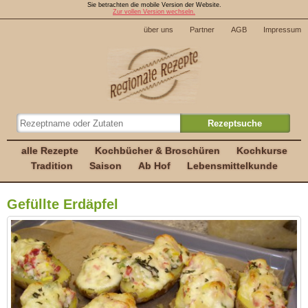
Sie betrachten die mobile Version der Website.
Zur vollen Version wechseln.
über uns
Partner
AGB
Impressum
alle Rezepte
Kochbücher & Broschüren
Kochkurse
Tradition
Saison
Ab Hof
Lebensmittelkunde
Gefüllte Erdäpfel