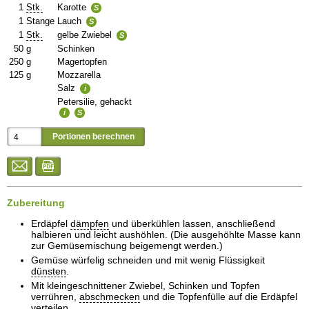
1
Stk.
Karotte
S
1
Stange
Lauch
S
1
Stk.
gelbe Zwiebel
S
50
g
Schinken
250
g
Magertopfen
125
g
Mozzarella
Salz
i
Petersilie, gehackt
i
S
Zubereitung
Erdäpfel
dämpfen
und überkühlen lassen, anschließend
halbieren und leicht aushöhlen. (Die ausgehöhlte Masse kann
zur Gemüsemischung beigemengt werden.)
Gemüse würfelig schneiden und mit wenig Flüssigkeit
dünsten
.
Mit kleingeschnittener Zwiebel, Schinken und Topfen
verrühren,
abschmecken
und die Topfenfülle auf die Erdäpfel
verteilen.