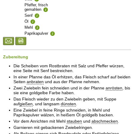
Pfeffer, frisch
gemahlen
i
Senf
i
Öl
i
Mehl
i
Paprikapulver
i
Zubereitung
Die Scheiben vom Rostbraten mit Salz und Pfeffer würzen,
eine Seite mit Senf bestreichen.
In einer Pfanne das Öl erhitzen, das Fleisch scharf auf beiden
Seiten
anbraten
und aus der Pfanne nehmen.
Zwei Zwiebeln fein schneiden und in der Pfanne
anrösten
, bis
sie eine goldgelbe Farbe haben.
Das Fleisch wieder zu den Zwiebeln geben, mit Suppe
auf
gießen
, und langsam
dünsten
.
Eine Zwiebel in feine Ringe schneiden, in Mehl und
Paprikapulver wälzen, in heißem Öl goldgelb backen.
Vor dem Anrichten mit Mehl
stauben
und
abschmecken
.
Garnieren mit gebackenen Zwiebelringen.
Als Beilage eignen sich Bandnudeln oder Erdäpfelpüree.