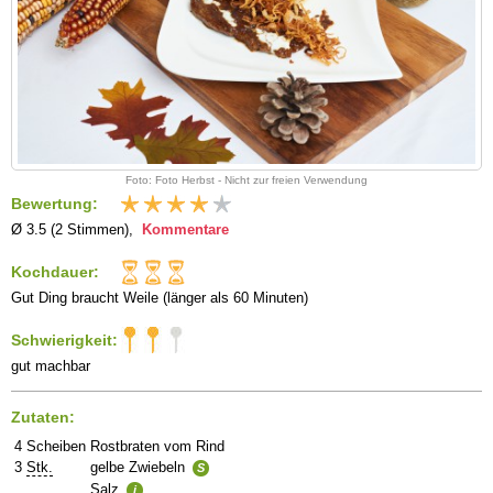
Foto: Foto Herbst - Nicht zur freien Verwendung
Bewertung:
Ø 3.5 (2 Stimmen),
Kommentare
Kochdauer:
Gut Ding braucht Weile (länger als 60 Minuten)
Schwierigkeit:
gut machbar
Zutaten:
4
Scheiben
Rostbraten vom Rind
3
Stk.
gelbe Zwiebeln
S
Salz
i