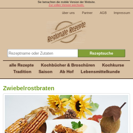
Sie betrachten die mobile Version der Website.
Zur vollen Version wechseln.
über uns
Partner
AGB
Impressum
alle Rezepte
Kochbücher & Broschüren
Kochkurse
Tradition
Saison
Ab Hof
Lebensmittelkunde
Zwiebelrostbraten