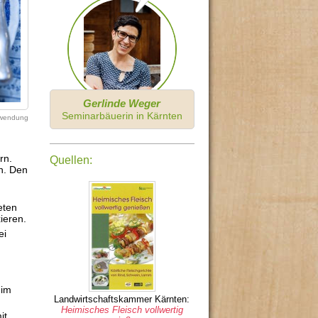
Gerlinde Weger
Seminarbäuerin in Kärnten
erwendung
rn.
Quellen:
n. Den
eten
ieren.
ei
 im
Landwirtschaftskammer Kärnten:
Heimisches Fleisch vollwertig
it