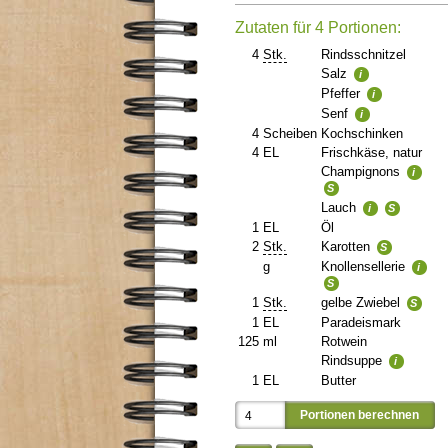
Zutaten für 4 Portionen:
4
Stk.
Rindsschnitzel
Salz
i
Pfeffer
i
Senf
i
4
Scheiben
Kochschinken
4
EL
Frischkäse, natur
Champignons
i
S
Lauch
i
S
1
EL
Öl
2
Stk.
Karotten
S
g
Knollensellerie
i
S
1
Stk.
gelbe Zwiebel
S
1
EL
Paradeismark
125
ml
Rotwein
Rindsuppe
i
1
EL
Butter