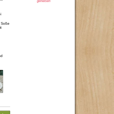
genießen
i
e Soße
it
nd