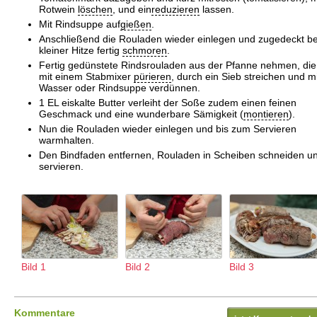
Rotwein
löschen
, und ein
reduzieren
lassen.
Mit Rindsuppe auf
gießen
.
Anschließend die Rouladen wieder einlegen und zugedeckt be
kleiner Hitze fertig
schmoren
.
Fertig gedünstete Rindsrouladen aus der Pfanne nehmen, di
mit einem Stabmixer
pürieren
, durch ein Sieb streichen und m
Wasser oder Rindsuppe verdünnen.
1 EL eiskalte Butter verleiht der Soße zudem einen feinen
Geschmack und eine wunderbare Sämigkeit (
montieren
).
Nun die Rouladen wieder einlegen und bis zum Servieren
warmhalten.
Den Bindfaden entfernen, Rouladen in Scheiben schneiden u
servieren.
Bild 1
Bild 2
Bild 3
Kommentare