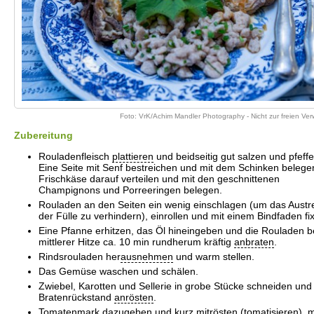
Foto: VrK/Achim Mandler Photography - Nicht zur freien V
Zubereitung
Rouladenfleisch
plattieren
und beidseitig gut salzen und pfeffe
Eine Seite mit Senf bestreichen und mit dem Schinken belege
Frischkäse darauf verteilen und mit den geschnittenen
Champignons und Porreeringen belegen.
Rouladen an den Seiten ein wenig einschlagen (um das Austr
der Fülle zu verhindern), einrollen und mit einem Bindfaden fix
Eine Pfanne erhitzen, das Öl hineingeben und die Rouladen b
mittlerer Hitze ca. 10 min rundherum kräftig
anbraten
.
Rindsrouladen her
ausnehmen
und warm stellen.
Das Gemüse waschen und schälen.
Zwiebel, Karotten und Sellerie in grobe Stücke schneiden und
Bratenrückstand
anrösten
.
Tomatenmark dazugeben und kurz mitrösten (tomatisieren), m