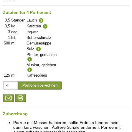
Zutaten für 4 Portionen:
0,5
Stangen
Lauch
S
0,5
kg
Karotten
S
3
dag
Ingwer
1
EL
Butterschmalz
500
ml
Gemüsesuppe
Salz
i
Pfeffer, gemahlen
i
Muskat, gerieben
i
125
ml
Kaffeeobers
Zubereitung
Porree mit Messer halbieren, sollte Erde im Inneren sein,
dann kurz waschen. Äußere Schale entfernen. Porree mit