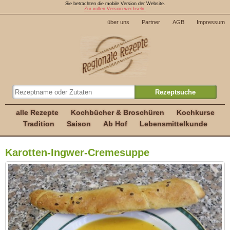
Sie betrachten die mobile Version der Website.
Zur vollen Version wechseln.
über uns
Partner
AGB
Impressum
alle Rezepte
Kochbücher & Broschüren
Kochkurse
Tradition
Saison
Ab Hof
Lebensmittelkunde
Karotten-Ingwer-Cremesuppe