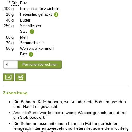
3
Stk.
Eier
100
g
fein gehackte Zwiebeln
10
g
Petersilie, gehackt
S
40
g
Butter
250
g
Selchfleisch
Salz
i
80
g
Mehl
70
g
Semmelbrösel
50
g
Weizenvollkornmehl
Fett
i
Zubereitung
Die Bohnen (Käferbohnen, weiße oder rote Bohnen) werden
über Nacht eingeweicht.
Anschließend werden sie in wenig Wasser gekocht und durch
ein Sieb passiert.
Die Bohnenmasse mit einem Ei, mit in Fett angerösteten,
feingeschnittenen Zwiebeln und Petersilie, sowie dem würfelig