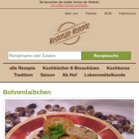
Sie betrachten die mobile Version der Website.
Zur vollen Version wechseln.
über uns
Partner
AGB
Impressum
alle Rezepte
Kochbücher & Broschüren
Kochkurse
Tradition
Saison
Ab Hof
Lebensmittelkunde
Bohnenlaibchen