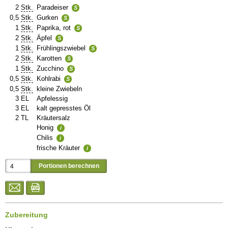
2
Stk.
Paradeiser
S
0,5
Stk.
Gurken
S
1
Stk.
Paprika, rot
S
2
Stk.
Äpfel
S
1
Stk.
Frühlingszwiebel
S
2
Stk.
Karotten
S
1
Stk.
Zucchino
S
0,5
Stk.
Kohlrabi
S
0,5
Stk.
kleine Zwiebeln
3
EL
Apfelessig
3
EL
kalt gepresstes Öl
2
TL
Kräutersalz
Honig
i
Chilis
i
frische Kräuter
i
Zubereitung