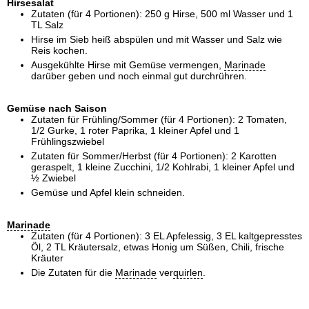
Hirsesalat
Zutaten (für 4 Portionen): 250 g Hirse, 500 ml Wasser und 1
TL Salz
Hirse im Sieb heiß abspülen und mit Wasser und Salz wie
Reis kochen.
Ausgekühlte Hirse mit Gemüse vermengen,
Marinade
darüber geben und noch einmal gut durchrühren.
Gemüse nach Saison
Zutaten für Frühling/Sommer (für 4 Portionen): 2 Tomaten,
1/2 Gurke, 1 roter Paprika, 1 kleiner Apfel und 1
Frühlingszwiebel
Zutaten für Sommer/Herbst (für 4 Portionen): 2 Karotten
geraspelt, 1 kleine Zucchini, 1/2 Kohlrabi, 1 kleiner Apfel und
½ Zwiebel
Gemüse und Apfel klein schneiden.
Marinade
Zutaten (für 4 Portionen): 3 EL Apfelessig, 3 EL kaltgepresstes
Öl, 2 TL Kräutersalz, etwas Honig um Süßen, Chili, frische
Kräuter
Die Zutaten für die
Marinade
ver
quirlen
.