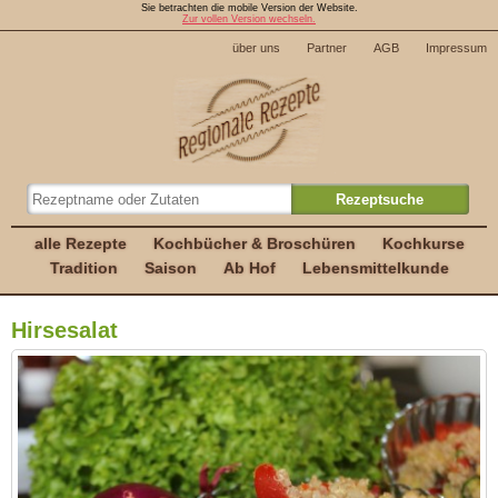
Sie betrachten die mobile Version der Website.
Zur vollen Version wechseln.
über uns
Partner
AGB
Impressum
alle Rezepte
Kochbücher & Broschüren
Kochkurse
Tradition
Saison
Ab Hof
Lebensmittelkunde
Hirsesalat