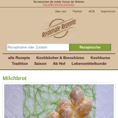
Sie betrachten die mobile Version der Website.
Zur vollen Version wechseln.
über uns
Partner
AGB
Impressum
alle Rezepte
Kochbücher & Broschüren
Kochkurse
Tradition
Saison
Ab Hof
Lebensmittelkunde
Milchbrot