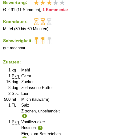
Bewertung:
Ø 2.91 (11 Stimmen),
1 Kommentar
Kochdauer:
Mittel (30 bis 60 Minuten)
Schwierigkeit:
gut machbar
Zutaten:
1
kg
Mehl
1
Pkg.
Germ
16
dag
Zucker
8
dag
zerlassen
e Butter
2
Stk.
Eier
500
ml
Milch (lauwarm)
1
TL
Salz
Zitronen, unbehandelt
i
1
Pkg.
Vanillezucker
Rosinen
i
Eier, zum Bestreichen