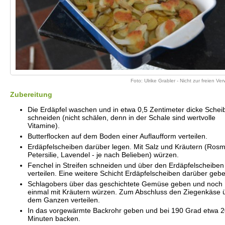
Foto: Ulrike Grabler - Nicht zur freien V
Zubereitung
Die Erdäpfel waschen und in etwa 0,5 Zentimeter dicke Schei
schneiden (nicht schälen, denn in der Schale sind wertvolle
Vitamine).
Butterflocken auf dem Boden einer Auflaufform verteilen.
Erdäpfelscheiben darüber legen. Mit Salz und Kräutern (Rosm
Petersilie, Lavendel - je nach Belieben) würzen.
Fenchel in Streifen schneiden und über den Erdäpfelscheiben
verteilen. Eine weitere Schicht Erdäpfelscheiben darüber geb
Schlagobers über das geschichtete Gemüse geben und noch
einmal mit Kräutern würzen. Zum Abschluss den Ziegenkäse 
dem Ganzen verteilen.
In das vorgewärmte Backrohr geben und bei 190 Grad etwa 
Minuten backen.