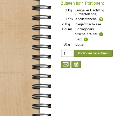
Zutaten für 4 Portionen:
1
kg
Lungauer Eachtling
(Erdapfelsorte)
1
Stk.
Knollenfenchel
S
250
g
Ziegenfrischkäse
125
ml
Schlagobers
frische Kräuter
i
Salz
i
50
g
Butter