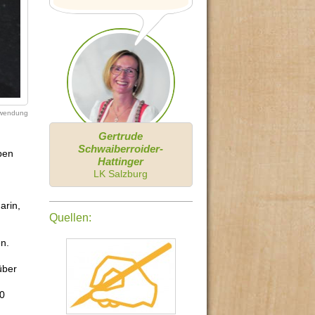
erwendung
Gertrude
Schwaiberroider-
ben
Hattinger
LK Salzburg
arin,
Quellen:
en.
über
20