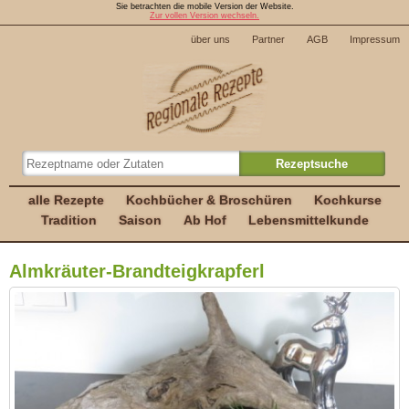
Sie betrachten die mobile Version der Website.
Zur vollen Version wechseln.
über uns
Partner
AGB
Impressum
alle Rezepte
Kochbücher & Broschüren
Kochkurse
Tradition
Saison
Ab Hof
Lebensmittelkunde
Almkräuter-Brandteigkrapferl