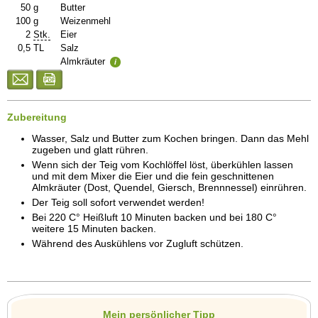
50
g
Butter
100
g
Weizenmehl
2
Stk.
Eier
0,5
TL
Salz
Almkräuter
i
Zubereitung
Wasser, Salz und Butter zum Kochen bringen. Dann das Mehl
zugeben und glatt rühren.
Wenn sich der Teig vom Kochlöffel löst, überkühlen lassen
und mit dem Mixer die Eier und die fein geschnittenen
Almkräuter (Dost, Quendel, Giersch, Brennnessel) einrühren.
Der Teig soll sofort verwendet werden!
Bei 220 C° Heißluft 10 Minuten backen und bei 180 C°
weitere 15 Minuten backen.
Während des Auskühlens vor Zugluft schützen.
Mein persönlicher Tipp