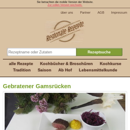
Sie betrachten die mobile Version der Website.
Zur vollen Version wechseln.
über uns
Partner
AGB
Impressum
alle Rezepte
Kochbücher & Broschüren
Kochkurse
Tradition
Saison
Ab Hof
Lebensmittelkunde
Gebratener Gamsrücken