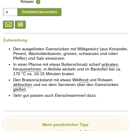
Rotwein
i
Zubereitung
Den ausgelösten Gamsrücken mit Wildgewürz (aus Koriander,
Piment, Wacholderbeeren, grünen, schwarzen und roten
Pfeffer) und Salz einwürzen.
In einer Pfanne mit etwas Butterschmalz scharf
anbraten
,
her
ausnehmen
, in Alufolie wickeln und im Backofen bei ca.
170 °C ca. 10-15 Minuten braten.
Den Bratenrückstand mit etwas Wild
fond
und Rotwein
ab
löschen
und vor dem Servieren über den Gamsrücken
gießen
.
Sehr gut passen auch Eierschwammerl dazu.
Mein persönlicher Tipp