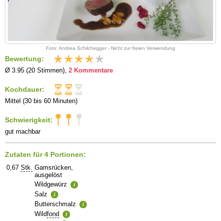
Foto: Andrea Schilchegger - Nicht zur freien Verwendung
Bewertung:
Ø 3.95 (20 Stimmen),
2 Kommentare
Kochdauer:
Mittel (30 bis 60 Minuten)
Schwierigkeit:
gut machbar
Zutaten für 4 Portionen:
0,67
Stk.
Gamsrücken,
ausgelöst
Wildgewürz
i
Salz
i
Butterschmalz
i
Wild
fond
i