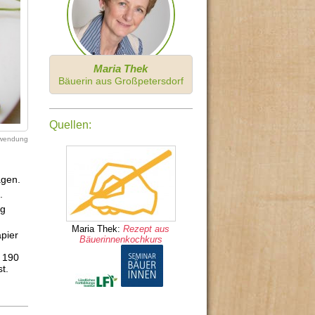
Maria Thek
Bäuerin aus Großpetersdorf
Quellen:
erwendung
agen.
.
ig
Maria Thek:
Rezept aus
apier
Bäuerinnenkochkurs
n
r 190
t.