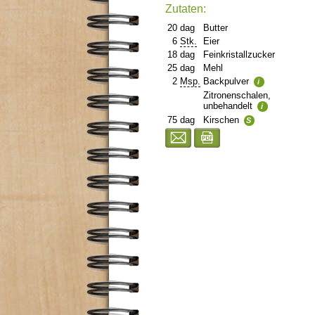
Zutaten:
20
dag
Butter
6
Stk.
Eier
18
dag
Feinkristallzucker
25
dag
Mehl
2
Msp.
Backpulver
i
Zitronenschalen,
unbehandelt
i
75
dag
Kirschen
S