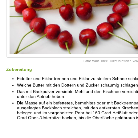
Foto: Maria Thek - Nicht zur freien V
Zubereitung
Eidotter und Eiklar trennen und Eiklar zu steifem Schnee schl
Weiche Butter mit den Dottern und Zucker schaumig schlagen
Das mit Backpulver versiebte Mehl und den Eischnee vorsicht
unter den
Abtrieb
heben.
Die Masse auf ein befettetes, bemehltes oder mit Backtrennp
ausgelegtes Backblech streichen, mit den entkernten Kirsche
belegen und im vorgeheizten Rohr bei 160 Grad Heißluft ode
Grad Ober-/Unterhitze backen, bis die Oberfläche goldbraun is