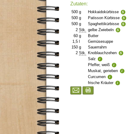
Zutaten:
500
g
Hokkaidokürbisse
S
500
g
Patisson Kürbisse
S
500
g
Spaghettikürbisse
S
2
Stk.
gelbe Zwiebeln
S
60
g
Butter
1,5
l
Gemüsesuppe
150
g
Sauerrahm
2
Stk.
Knoblauchzehen
S
Salz
i
Pfeffer, weiß
i
Muskat, gerieben
i
Curcumen
i
frische Kräuter
i