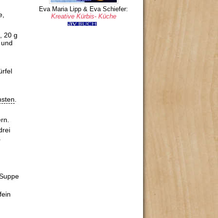
Eva Maria Lipp & Eva Schiefer:
e,
Kreative Kürbis- Küche
, 20 g
 und
rfel
nsten
.
rn.
drei
.
 Suppe
fein