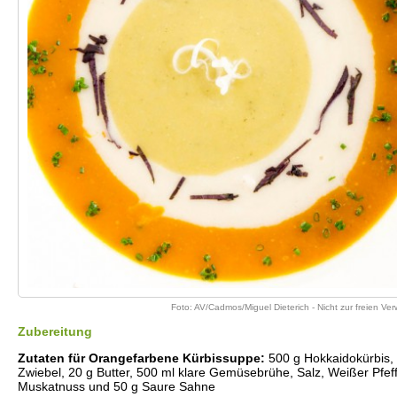
Foto: AV/Cadmos/Miguel Dieterich - Nicht zur freien V
Zubereitung
Zutaten für Orangefarbene Kürbissuppe:
500 g Hokkaidokürbis,
Zwiebel, 20 g Butter, 500 ml klare Gemüsebrühe, Salz, Weißer Pfeff
Muskatnuss und 50 g Saure Sahne