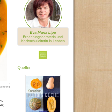
Eva Maria Lipp
Ernährungsberaterin und
Kochschulleiterin in Leoben
Quellen:
erwendung
 ½
er,