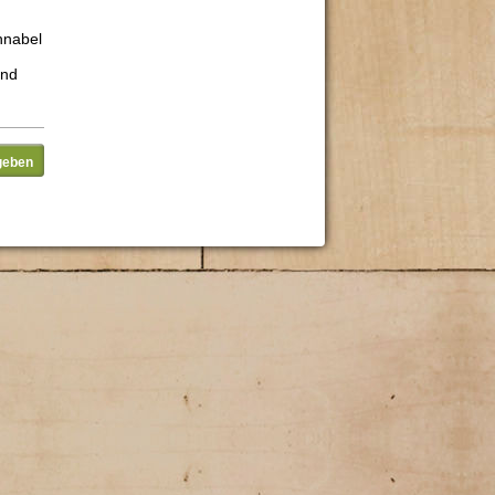
hnabel
and
geben