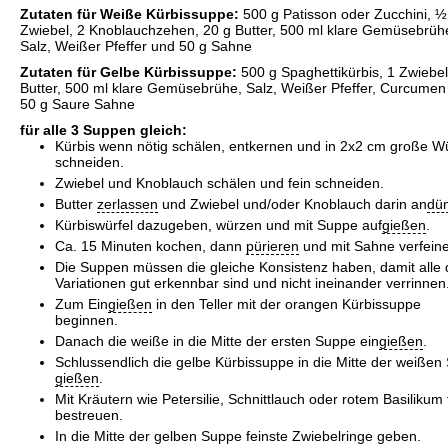
Zutaten für Weiße Kürbissuppe:
500 g Patisson oder Zucchini, ½
Zwiebel, 2 Knoblauchzehen, 20 g Butter, 500 ml klare Gemüsebrüh
Salz, Weißer Pfeffer und 50 g Sahne
Zutaten für Gelbe Kürbissuppe:
500 g Spaghettikürbis, 1 Zwiebel
Butter, 500 ml klare Gemüsebrühe, Salz, Weißer Pfeffer, Curcumen
50 g Saure Sahne
für alle 3 Suppen gleich:
Kürbis wenn nötig schälen, entkernen und in 2x2 cm große Wü
schneiden.
Zwiebel und Knoblauch schälen und fein schneiden.
Butter
zerlassen
und Zwiebel und/oder Knoblauch darin an
dü
Kürbiswürfel dazugeben, würzen und mit Suppe auf
gießen
.
Ca. 15 Minuten kochen, dann
pürieren
und mit Sahne verfeine
Die Suppen müssen die gleiche Konsistenz haben, damit alle 
Variationen gut erkennbar sind und nicht ineinander verrinnen
Zum Ein
gießen
in den Teller mit der orangen Kürbissuppe
beginnen.
Danach die weiße in die Mitte der ersten Suppe ein
gießen
.
Schlussendlich die gelbe Kürbissuppe in die Mitte der weißen
gießen
.
Mit Kräutern wie Petersilie, Schnittlauch oder rotem Basilikum 
bestreuen.
In die Mitte der gelben Suppe feinste Zwiebelringe geben.