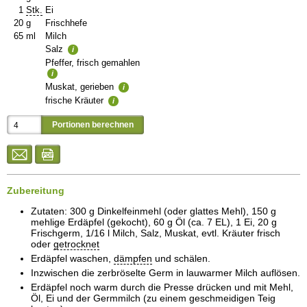
1
Stk.
Ei
20
g
Frischhefe
65
ml
Milch
Salz
i
Pfeffer, frisch gemahlen
i
Muskat, gerieben
i
frische Kräuter
i
Zubereitung
Zutaten: 300 g Dinkelfeinmehl (oder glattes Mehl), 150 g
mehlige Erdäpfel (gekocht), 60 g Öl (ca. 7 EL), 1 Ei, 20 g
Frischgerm, 1/16 l Milch, Salz, Muskat, evtl. Kräuter frisch
oder
getrocknet
Erdäpfel waschen,
dämpfen
und schälen.
Inzwischen die zerbröselte Germ in lauwarmer Milch auflösen.
Erdäpfel noch warm durch die Presse drücken und mit Mehl,
Öl, Ei und der Germmilch (zu einem geschmeidigen Teig