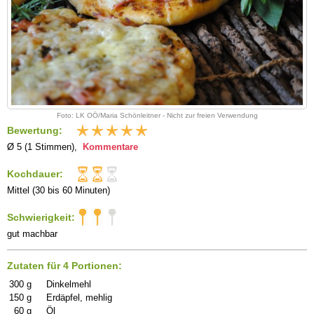
Foto: LK OÖ/Maria Schönleitner - Nicht zur freien Verwendung
Bewertung:
Ø 5 (1 Stimmen),
Kommentare
Kochdauer:
Mittel (30 bis 60 Minuten)
Schwierigkeit:
gut machbar
Zutaten für 4 Portionen:
300
g
Dinkelmehl
150
g
Erdäpfel, mehlig
60
g
Öl