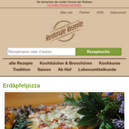
Sie betrachten die mobile Version der Website.
Zur vollen Version wechseln.
über uns
Partner
AGB
Impressum
alle Rezepte
Kochbücher & Broschüren
Kochkurse
Tradition
Saison
Ab Hof
Lebensmittelkunde
Erdäpfelpizza