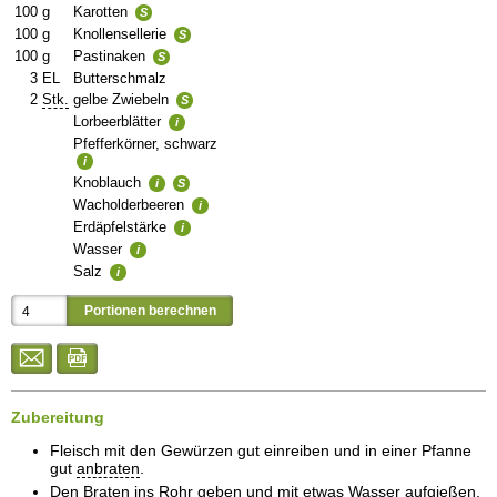
100
g
Karotten
S
100
g
Knollensellerie
S
100
g
Pastinaken
S
3
EL
Butterschmalz
2
Stk.
gelbe Zwiebeln
S
Lorbeerblätter
i
Pfefferkörner, schwarz
i
Knoblauch
i
S
Wacholderbeeren
i
Erdäpfelstärke
i
Wasser
i
Salz
i
Zubereitung
Fleisch mit den Gewürzen gut einreiben und in einer Pfanne
gut
anbraten
.
Den Braten ins Rohr geben und mit etwas Wasser auf
gießen
,