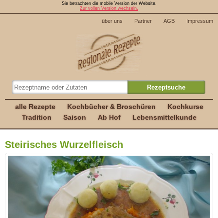
Sie betrachten die mobile Version der Website.
Zur vollen Version wechseln.
über uns
Partner
AGB
Impressum
alle Rezepte
Kochbücher & Broschüren
Kochkurse
Tradition
Saison
Ab Hof
Lebensmittelkunde
Steirisches Wurzelfleisch