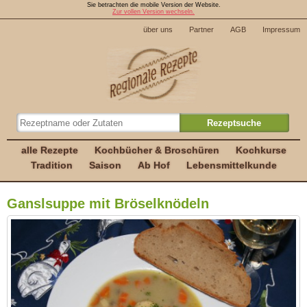
Sie betrachten die mobile Version der Website.
Zur vollen Version wechseln.
über uns
Partner
AGB
Impressum
alle Rezepte
Kochbücher & Broschüren
Kochkurse
Tradition
Saison
Ab Hof
Lebensmittelkunde
Ganslsuppe mit Bröselknödeln