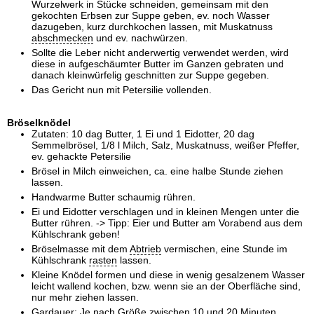
Wurzelwerk in Stücke schneiden, gemeinsam mit den
gekochten Erbsen zur Suppe geben, ev. noch Wasser
dazugeben, kurz durchkochen lassen, mit Muskatnuss
abschmecken
und ev. nachwürzen.
Sollte die Leber nicht anderwertig verwendet werden, wird
diese in aufgeschäumter Butter im Ganzen gebraten und
danach kleinwürfelig geschnitten zur Suppe gegeben.
Das Gericht nun mit Petersilie vollenden.
Bröselknödel
Zutaten: 10 dag Butter, 1 Ei und 1 Eidotter, 20 dag
Semmelbrösel, 1/8 l Milch, Salz, Muskatnuss, weißer Pfeffer,
ev. gehackte Petersilie
Brösel in Milch einweichen, ca. eine halbe Stunde ziehen
lassen.
Handwarme Butter schaumig rühren.
Ei und Eidotter verschlagen und in kleinen Mengen unter die
Butter rühren. -> Tipp: Eier und Butter am Vorabend aus dem
Kühlschrank geben!
Bröselmasse mit dem
Abtrieb
vermischen, eine Stunde im
Kühlschrank
rasten
lassen.
Kleine Knödel formen und diese in wenig gesalzenem Wasser
leicht wallend kochen, bzw. wenn sie an der Oberfläche sind,
nur mehr ziehen lassen.
Gardauer: Je nach Größe zwischen 10 und 20 Minuten.