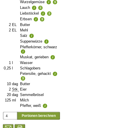
Wurzelgemüse
i
S
Lauch
i
S
Liebstöckel
i
S
Erbsen
i
S
2
EL
Butter
2
EL
Mehl
Salz
i
Suppenwürze
i
Pfefferkörner, schwarz
i
Muskat, gerieben
i
1
l
Wasser
0,25
l
Schlagobers
Petersilie, gehackt
i
S
10
dag
Butter
2
Stk.
Eier
20
dag
Semmelbrösel
125
ml
Milch
Pfeffer, weiß
i