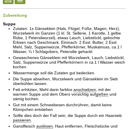
Zubereitung
Suppe
Zutaten: 1x Gänseklein (Hals, Flügel, Füße, Magen, Herz),
Wurzelwerk im Ganzen (1 kl. St. Sellerie, 1 Karotte, 1 gelbe
Rübe, 1 Petersilwurzel), etwas Lauch, Liebstöckl, gekochte
Erbsen nach Geschmack. Einmach: 2 Essl. Butter, 2 Essl.
Mehl, Salz, Suppenwürze, Pfefferkörner, Muskatnuss, ca.1 l
Wasser, ¼ l Schlagobers, Petersilie gehackt
Gewaschenes Gänseklein mit Wurzelwerk, Lauch, Liebstöckl,
Salz, Suppenwürze und Pfefferkörnern in ca.1 l Wasser weich
kochen.
Wassermenge soll die Zutaten gut bedecken.
Die Suppe abseihen, Wurzelwerk und Gänseklein im Sieb
überkühlen lassen.
Fett erhitzten, Mehl darin farblos
an
schwitzen
, mit der
warmen Suppe und dem Obers vorsichtig auf
gießen
und
sämig kochen.
Gut mit einem Schneebesen durchrühren, damit keine
Klümpchen entstehen
Sollte dies doch der Fall sein, die Suppe durch ein Haarsieb
passieren
.
Ganslfleisch
auslösen
, Haut entfernen, Fleischstücke und