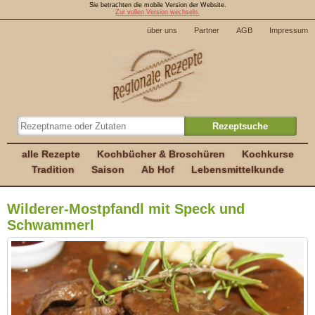
Sie betrachten die mobile Version der Website.
Zur vollen Version wechseln.
über uns
Partner
AGB
Impressum
alle Rezepte
Kochbücher & Broschüren
Kochkurse
Tradition
Saison
Ab Hof
Lebensmittelkunde
Wilderer-Mostpfandl mit Speck und
Schwammerl