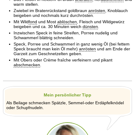
warm stellen.
Zwiebel im Bratenrückstand goldbraun
anrösten
, Knoblauch
beigeben und nochmals kurz durchrösten.
Mit Wild
fond
und Most
ab
löschen
, Fleisch und Wildgewürz
beigeben und ca. 30 Minuten weich
dünsten
.
Inzwischen Speck in feine Streifen, Porree nudelig und
Schwammerl blättrig schneiden.
Speck, Porree und Schwammerl in ganz wenig Öl (bei fettem
Speck braucht man kein Öl mehr)
anrösten
und am Ende der
Garzeit zum Geschnetzelten geben.
Mit Obers oder Crème fraîche verfeinern und pikant
abschmecken
.
Mein persönlicher Tipp
Als Beilage schmecken Spätzle, Semmel-oder Erdäpfelknödel
oder Schupfnudeln.