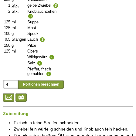
1
Stk.
gelbe Zwiebel
S
2
Stk.
Knoblauchzehen
S
125
ml
Suppe
125
ml
Most
100
g
Speck
0,5
Stangen
Lauch
S
150
g
Pilze
125
ml
Obers
Wildgewürz
i
Salz
i
Pfeffer, frisch
gemahlen
i
Zubereitung
Fleisch in feine Streifen schneiden.
Zwiebel fein würfelig schneiden und Knoblauch fein hacken.
Das Fleisch in heißem Öl braun
anbraten
, her
ausnehmen
und