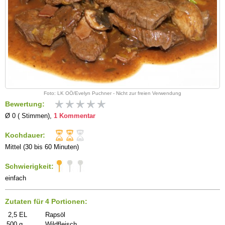
Foto: LK OÖ/Evelyn Puchner - Nicht zur freien Verwendung
Bewertung:
Ø 0 ( Stimmen),
1 Kommentar
Kochdauer:
Mittel (30 bis 60 Minuten)
Schwierigkeit:
einfach
Zutaten für 4 Portionen:
2,5
EL
Rapsöl
500
g
Wildfleisch