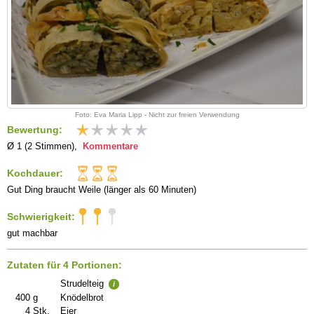
Foto: Eva Maria Lipp - Nicht zur freien Verwendung
Bewertung:
Ø 1 (2 Stimmen),
Kommentare
Kochdauer:
Gut Ding braucht Weile (länger als 60 Minuten)
Schwierigkeit:
gut machbar
Zutaten für 4 Portionen:
Strudelteig
i
400
g
Knödelbrot
4
Stk.
Eier