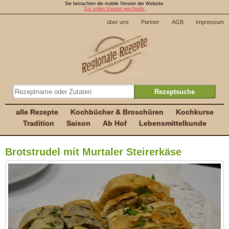
Sie betrachten die mobile Version der Website.
Zur vollen Version wechseln.
über uns
Partner
AGB
Impressum
alle Rezepte
Kochbücher & Broschüren
Kochkurse
Tradition
Saison
Ab Hof
Lebensmittelkunde
Brotstrudel mit Murtaler Steirerkäse