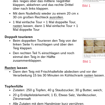
des Teiges über das mittlere Teigdrittel
klappen, abkehren und das rechte Drittel
Bild 1
über nach links klappen.
Mit dem Nudelholz wieder zu einem 20 cm x
30 cm großen Rechteck
ausrollen
.
1 Mal einfache Tour + 1 Mal doppelte Tour,
rasten
lassen, dann 1 Mal einfache Tour + 1
Mal doppelte Tour
Doppelt tourieren
Beim doppelten Tourieren den Teig von der
linken Seite ¼ einschlagen und über den
Teig klappen.
Den rechten Teil ¾ einschlagen und noch
einmal den Teig in der Hälfte
zusammenklappen.
Bild 1
Rasten
lassen
Dann den Teig mit Frischhaltefolie abdecken und vor der
Verarbeitung 15 bis 30 Minuten im Kühlschrank
rasten
lassen.
Topfenfülle
Zutaten: 250 g Topfen, 40 g Staubzucker, 30 g Butter, weich;
20 g Erdäpfelstärkemehl, 1 Ei, Etwas Salz, Vanillezucker,
Zitronensaft
Alle Zutaten mit dem Handmixer kurz verrühren.