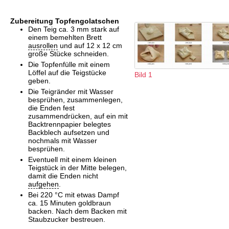
Zubereitung Topfengolatschen
Den Teig ca. 3 mm stark auf
einem bemehlten Brett
ausrollen
und auf 12 x 12 cm
große Stücke schneiden.
Die Topfenfülle mit einem
Löffel auf die Teigstücke
Bild 1
geben.
Die Teigränder mit Wasser
besprühen, zusammenlegen,
die Enden fest
zusammendrücken, auf ein mit
Backtrennpapier belegtes
Backblech aufsetzen und
nochmals mit Wasser
besprühen.
Eventuell mit einem kleinen
Teigstück in der Mitte belegen,
damit die Enden nicht
auf
gehen
.
Bei 220 °C mit etwas Dampf
ca. 15 Minuten goldbraun
backen. Nach dem Backen mit
Staubzucker bestreuen.