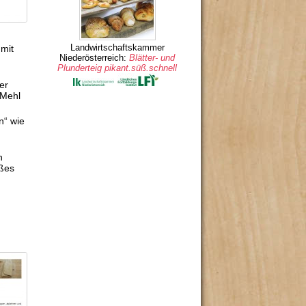
Landwirtschaftskammer
 mit
Niederösterreich:
Blätter- und
Plunderteig pikant.süß.schnell
er
 Mehl
n“ wie
n
oßes