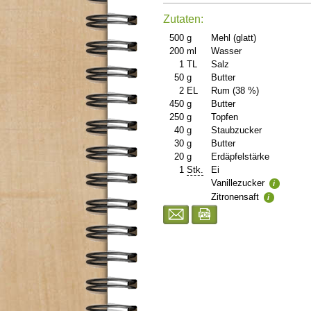
Zutaten:
500
g
Mehl (glatt)
200
ml
Wasser
1
TL
Salz
50
g
Butter
2
EL
Rum (38 %)
450
g
Butter
250
g
Topfen
40
g
Staubzucker
30
g
Butter
20
g
Erdäpfelstärke
1
Stk.
Ei
Vanillezucker
i
Zitronensaft
i