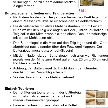
vermengen und zu einem daumendicken
Ziegel formen.
Bild 1
Butterziegel einarbeiten und Teig bereiten
Nach dem
Rasten
den Teig auf ein bemehltes Brett legen und
einem Messer kreuzweise einschneiden. (Kleeblattschnitt)
Die Arbeitsfläche mit etwas Mehl be
stauben
und mit einem
Nudelwalker den Teig wie abgebildet vier „Ohren“
ausrollen
. D
Teig soll in der Mitte etwas dicker bleiben. Das überschüssige
mit einem Mehlbesen abkehren.
Den Butterziegel in die Mitte auf den Teig legen und die „Ohre
abgebildet nacheinander über den Fettziegel klappen. Der
Butterziegel muss ganz eingehüllt sein!
Mit dem Nudelholz den Butterziegel nach allen vier Richtunge
jeweils von der Mitte zum Rand auf ein ca. 20 cm x 30 cm gr
Rechteck
ausrollen
.
Achtung, der Butterziegel darf nicht durch den Germteig
durchkommen. Vorsichtig arbeiten!
Vor der Tour immer das Mehl abkehren!
Einfach Tourieren
Den Blätterteig tourieren, d.h. der Blätterteig
wird mehrmals auseinandergerollt und
wieder übereinander geklappt.
Beim einfachen Tourieren das linke Drittel