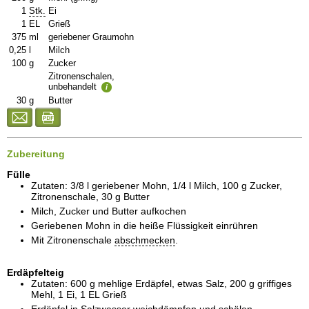
1
Stk.
Ei
1
EL
Grieß
375
ml
geriebener Graumohn
0,25
l
Milch
100
g
Zucker
Zitronenschalen,
unbehandelt
i
30
g
Butter
Zubereitung
Fülle
Zutaten: 3/8 l geriebener Mohn, 1/4 l Milch, 100 g Zucker,
Zitronenschale, 30 g Butter
Milch, Zucker und Butter aufkochen
Geriebenen Mohn in die heiße Flüssigkeit einrühren
Mit Zitronenschale
abschmecken
.
Erdäpfelteig
Zutaten: 600 g mehlige Erdäpfel, etwas Salz, 200 g griffiges
Mehl, 1 Ei, 1 EL Grieß