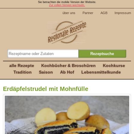
Sie betrachten die mobile Version der Website.
Zur vollen Version wechseln.
über uns
Partner
AGB
Impressum
alle Rezepte
Kochbücher & Broschüren
Kochkurse
Tradition
Saison
Ab Hof
Lebensmittelkunde
Erdäpfelstrudel mit Mohnfülle