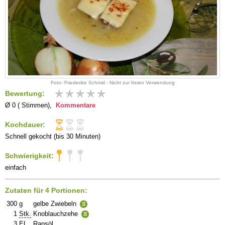
Foto: Friederike Schmitl - Nicht zur freien Verwendung
Bewertung:
Ø 0 ( Stimmen),
Kommentare
Kochdauer:
Schnell gekocht (bis 30 Minuten)
Schwierigkeit:
einfach
Zutaten für 4 Portionen:
300
g
gelbe Zwiebeln
S
1
Stk.
Knoblauchzehe
S
3
EL
Rapsöl