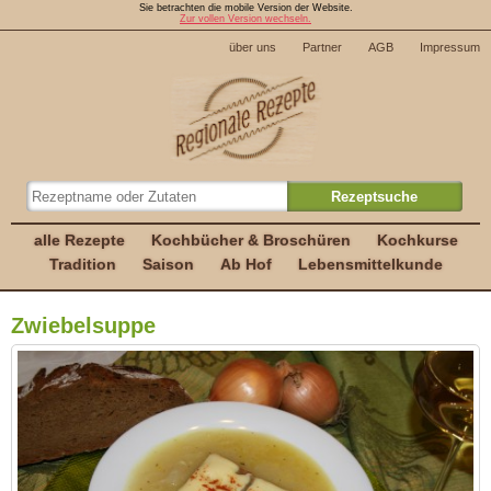
Sie betrachten die mobile Version der Website.
Zur vollen Version wechseln.
über uns
Partner
AGB
Impressum
alle Rezepte
Kochbücher & Broschüren
Kochkurse
Tradition
Saison
Ab Hof
Lebensmittelkunde
Zwiebelsuppe