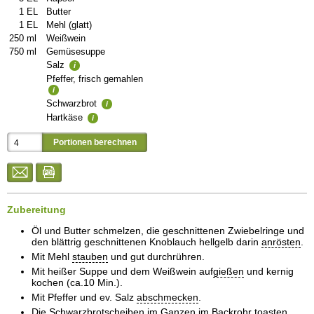
1
EL
Butter
1
EL
Mehl (glatt)
250
ml
Weißwein
750
ml
Gemüsesuppe
Salz
i
Pfeffer, frisch gemahlen
i
Schwarzbrot
i
Hartkäse
i
Zubereitung
Öl und Butter schmelzen, die geschnittenen Zwiebelringe und
den blättrig geschnittenen Knoblauch hellgelb darin
anrösten
.
Mit Mehl
stauben
und gut durchrühren.
Mit heißer Suppe und dem Weißwein auf
gießen
und kernig
kochen (ca.10 Min.).
Mit Pfeffer und ev. Salz
abschmecken
.
Die Schwarzbrotscheiben im Ganzen im Backrohr toasten.