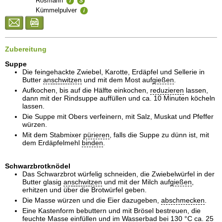
Rosmarin
i
S
Kümmelpulver
i
Zubereitung
Suppe
Die feingehackte Zwiebel, Karotte, Erdäpfel und Sellerie in
Butter
an
schwitzen
und mit dem Most auf
gießen
.
Aufkochen, bis auf die Hälfte einkochen,
reduzieren
lassen,
dann mit der Rindsuppe auffüllen und ca. 10 Minuten köcheln
lassen.
Die Suppe mit Obers verfeinern, mit Salz, Muskat und Pfeffer
würzen.
Mit dem Stabmixer
pürieren
, falls die Suppe zu dünn ist, mit
dem Erdäpfelmehl
binden
.
Schwarzbrotknödel
Das Schwarzbrot würfelig schneiden, die Zwiebelwürfel in der
Butter glasig
an
schwitzen
und mit der Milch auf
gießen
,
erhitzen und über die Brotwürfel geben.
Die Masse würzen und die Eier dazugeben,
abschmecken
.
Eine Kastenform bebuttern und mit Brösel bestreuen, die
feuchte Masse einfüllen und im Wasserbad bei 130 °C ca. 25