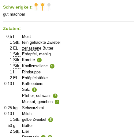
Schwierigkeit:
gut machbar
Zutaten:
0,5
l
Most
1
Stk.
fein gehackte Zwiebel
2
EL
zerlassen
e Butter
1
Stk.
Erdapfel, mehlig
1
Stk.
Karotte
S
1
Stk.
Knollensellerie
S
1
l
Rindsuppe
2
EL
Erdäpfelstärke
0,13
l
Kaffeeobers
Salz
i
Pfeffer, schwarz
i
Muskat, gerieben
i
0,25
kg
Schwarzbrot
0,13
l
Milch
1
Stk.
gelbe Zwiebel
S
50
g
Butter
2
Stk.
Eier