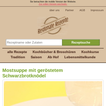
Sie betrachten die mobile Version der Website.
Zur vollen Version wechseln.
über uns
Partner
AGB
Impressum
alle Rezepte
Kochbücher & Broschüren
Kochkurse
Tradition
Saison
Ab Hof
Lebensmittelkunde
Mostsuppe mit geröstetem
Schwarzbrotknödel