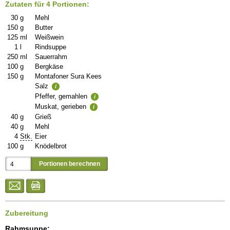
Zutaten für 4 Portionen:
30
g
Mehl
150
g
Butter
125
ml
Weißwein
1
l
Rindsuppe
250
ml
Sauerrahm
100
g
Bergkäse
150
g
Montafoner Sura Kees
Salz
i
Pfeffer, gemahlen
i
Muskat, gerieben
i
40
g
Grieß
40
g
Mehl
4
Stk.
Eier
100
g
Knödelbrot
Zubereitung
Rahmsuppe: