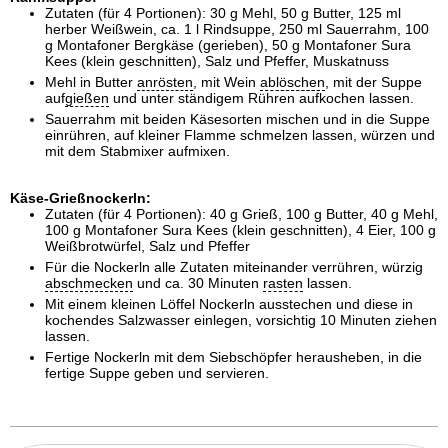
Zutaten (für 4 Portionen): 30 g Mehl, 50 g Butter, 125 ml
herber Weißwein, ca. 1 l Rindsuppe, 250 ml Sauerrahm, 100
g Montafoner Bergkäse (gerieben), 50 g Montafoner Sura
Kees (klein geschnitten), Salz und Pfeffer, Muskatnuss
Mehl in Butter
anrösten
, mit Wein
ab
löschen
, mit der Suppe
auf
gießen
und unter ständigem Rühren aufkochen lassen.
Sauerrahm mit beiden Käsesorten mischen und in die Suppe
einrühren, auf kleiner Flamme schmelzen lassen, würzen und
mit dem Stabmixer aufmixen.
Käse-Grießnockerln:
Zutaten (für 4 Portionen): 40 g Grieß, 100 g Butter, 40 g Mehl,
100 g Montafoner Sura Kees (klein geschnitten), 4 Eier, 100 g
Weißbrotwürfel, Salz und Pfeffer
Für die Nockerln alle Zutaten miteinander verrühren, würzig
abschmecken
und ca. 30 Minuten
rasten
lassen.
Mit einem kleinen Löffel Nockerln ausstechen und diese in
kochendes Salzwasser einlegen, vorsichtig 10 Minuten ziehen
lassen.
Fertige Nockerln mit dem Siebschöpfer herausheben, in die
fertige Suppe geben und servieren.