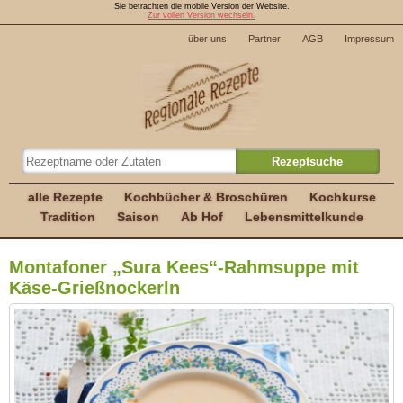
Sie betrachten die mobile Version der Website.
Zur vollen Version wechseln.
über uns
Partner
AGB
Impressum
alle Rezepte
Kochbücher & Broschüren
Kochkurse
Tradition
Saison
Ab Hof
Lebensmittelkunde
Montafoner „Sura Kees“-Rahmsuppe mit
Käse-Grießnockerln