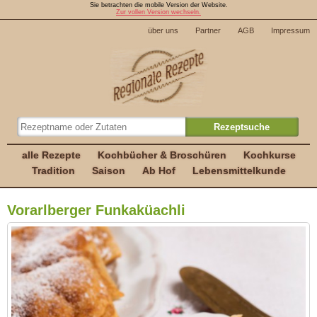
Sie betrachten die mobile Version der Website.
Zur vollen Version wechseln.
über uns
Partner
AGB
Impressum
alle Rezepte
Kochbücher & Broschüren
Kochkurse
Tradition
Saison
Ab Hof
Lebensmittelkunde
Vorarlberger Funkaküachli