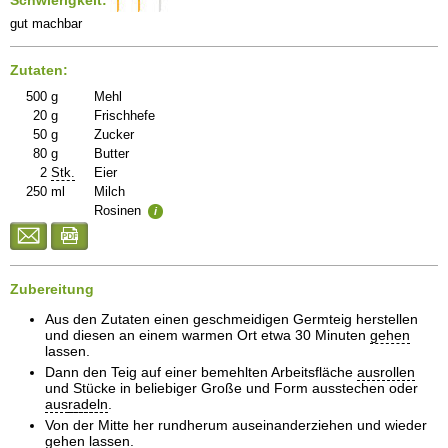
Schwierigkeit:
gut machbar
Zutaten:
500
g
Mehl
20
g
Frischhefe
50
g
Zucker
80
g
Butter
2
Stk.
Eier
250
ml
Milch
Rosinen
i
Zubereitung
Aus den Zutaten einen geschmeidigen Germteig herstellen
und diesen an einem warmen Ort etwa 30 Minuten
gehen
lassen.
Dann den Teig auf einer bemehlten Arbeitsfläche
ausrollen
und Stücke in beliebiger Große und Form ausstechen oder
aus
radeln
.
Von der Mitte her rundherum auseinanderziehen und wieder
gehen
lassen.