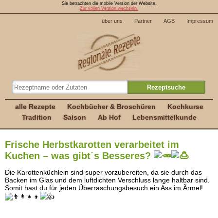
Sie betrachten die mobile Version der Website.
Zur vollen Version wechseln.
über uns
Partner
AGB
Impressum
alle Rezepte
Kochbücher & Broschüren
Kochkurse
Tradition
Saison
Ab Hof
Lebensmittelkunde
Frische Herbstkarotten verarbeitet im
Kuchen – was gibt´s Besseres?
Die Karottenküchlein sind super vorzubereiten, da sie durch das
Backen im Glas und dem luftdichten Verschluss lange haltbar sind.
Somit hast du für jeden Überraschungsbesuch ein Ass im Ärmel!