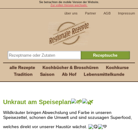
Sie betrachten die mobile Version der Website.
Zur vollen Version wechseln.
über uns
Partner
AGB
Impressum
alle Rezepte
Kochbücher & Broschüren
Kochkurse
Tradition
Saison
Ab Hof
Lebensmittelkunde
Unkraut am Speiseplan
Wildkräuter bringen Abwechslung und Farbe in unseren
Speisezettel, schonen die Umwelt und sind sozusagen Superfood,
welches direkt vor unserer Haustür wächst.